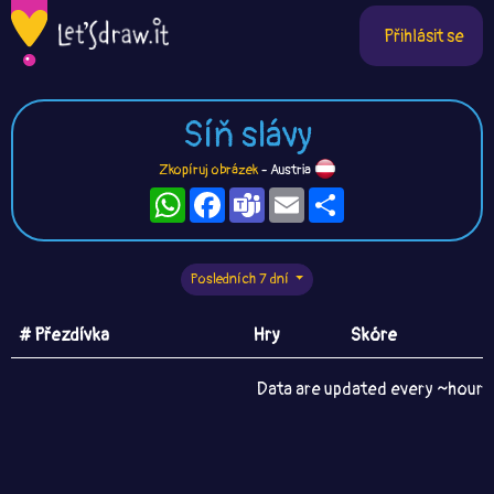
Přihlásit se
Síň slávy
Zkopíruj obrázek
- Austria
WhatsApp
Facebook
Teams
Email
Sdílet
Posledních 7 dní
# Přezdívka
Hry
Skóre
Data are updated every ~hour