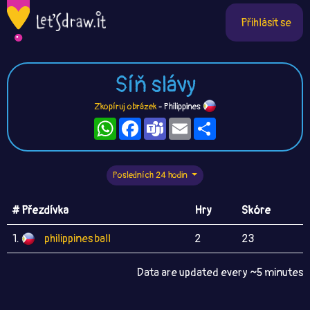
Přihlásit se
Síň slávy
Zkopíruj obrázek
- Philippines
WhatsApp
Facebook
Teams
Email
Sdílet
Posledních 24 hodin
# Přezdívka
Hry
Skóre
1.
philippines ball
2
23
Data are updated every ~5 minutes