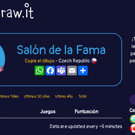
¡
Salón de la Fama
l
pa
Copia el dibujo
- Czech Republic
pa
WhatsApp
Facebook
Teams
Email
Compartir
ltimos 7dias
Ultimos 30 días
Ultimo año
Total
Ca
o
Juegos
Puntuación
Data are updated every ~5 minutes