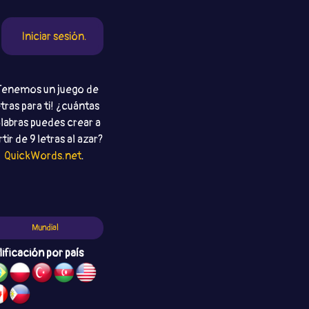
Iniciar sesión.
Tenemos un juego de
etras para ti! ¿cuántas
labras puedes crear a
rtir de 9 letras al azar?
QuickWords.net
.
Mundial
lificación por país