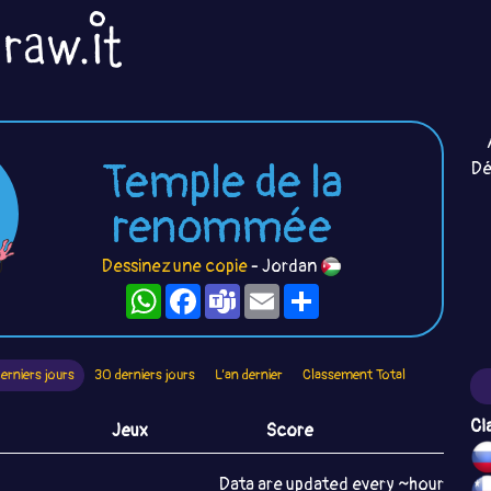
Temple de la
Dé
renommée
Dessinez une copie
- Jordan
WhatsApp
Facebook
Teams
Email
Partager
derniers jours
30 derniers jours
L’an dernier
Classement Total
Cl
Jeux
Score
Data are updated every ~hour