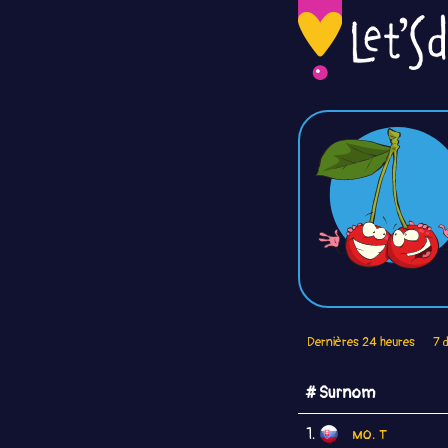
Dernières 24 heures
7 
# Surnom
1.
мо. т