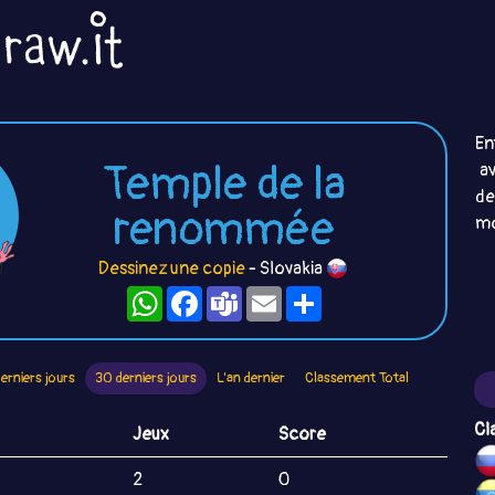
En
Temple de la
av
d
renommée
mo
Dessinez une copie
- Slovakia
WhatsApp
Facebook
Teams
Email
Partager
derniers jours
30 derniers jours
L’an dernier
Classement Total
Cl
Jeux
Score
2
0