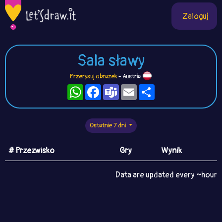
Zaloguj
Sala sławy
Przerysuj obrazek
- Austria
WhatsApp
Facebook
Teams
Email
Podziel
się
Ostatnie 7 dni
# Przezwisko
Gry
Wynik
Data are updated every ~hour