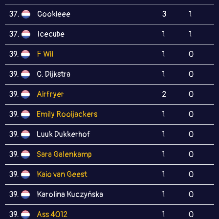
37.
Cookieee
3
1
37.
Icecube
1
1
39.
F Wil
1
0
39.
C. Dijkstra
1
0
39.
Airfryer
2
0
39.
Emily Rooijackers
1
0
39.
Luuk Dukkerhof
1
0
39.
Sara Galenkamp
1
0
39.
Kaio van Geest
1
0
39.
Karolina Kuczyńska
1
0
39.
Ass 4012
1
0