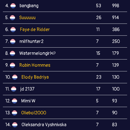
4.
bangbang
53
998
5.
Suuuuuu
26
914
6.
Faye de Ridder
11
386
7.
milfhunter2
7
250
8.
Watermelongirl🍉
15
179
9.
Robin Hommes
7
139
10.
Elody Badriya
23
130
11.
jd 2137
17
100
12.
Mimi W
5
93
13.
Oliebol2000
7
90
14.
Oleksandra Vyshnivska
7
83