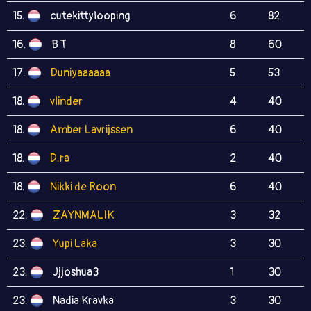
15.
cutekittylooping
6
82
16.
B T
8
60
17.
Duniyaaaaaa
5
53
18.
vlinder
4
40
18.
Amber Lavrijssen
6
40
18.
D.ra
2
40
18.
Nikki de Roon
6
40
22.
ZAYNMALIK
3
32
23.
Yupi Laka
3
30
23.
Jjjoshua3
1
30
23.
Nadia Kravka
3
30