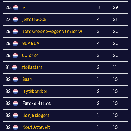
26.
>
11
29
27.
jelmar6008
4
21
28.
Tom Groenewegen van der W
3
20
28.
BLABLA
4
20
28.
LU cifer
3
20
31.
stellastars
3
11
32.
Saarr
1
10
32.
laythbomber
2
10
32.
Famke Harms
2
10
32.
donja slegers
1
10
32.
Nout Attevelt
1
10