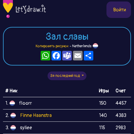
Войти
Зал славы
Копировать рисунок
- Netherlands
WhatsApp
Facebook
Teams
Email
Ресурс
За последний год
# Ник
Игры
Счет
1.
floorr
150
4457
2.
Finne Haanstra
140
4383
3.
syliee
115
2983