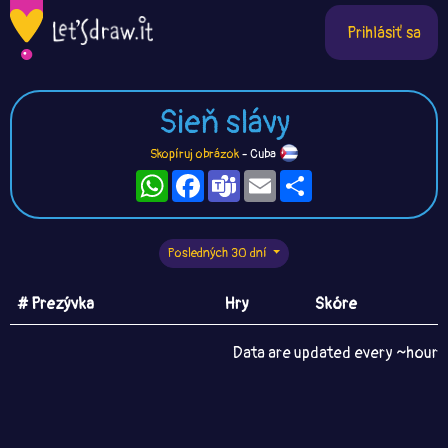
Prihlásiť sa
Sieň slávy
Skopíruj obrázok
- Cuba
WhatsApp
Facebook
Teams
Email
Zdieľaj
Posledných 30 dní
# Prezývka
Hry
Skóre
Data are updated every ~hour