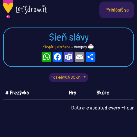
Prihlásiť sa
Sieň slávy
Skopíruj obrázok
- Hungary
WhatsApp
Facebook
Teams
Email
Zdieľaj
Posledných 30 dní
# Prezývka
Hry
Skóre
Data are updated every ~hour