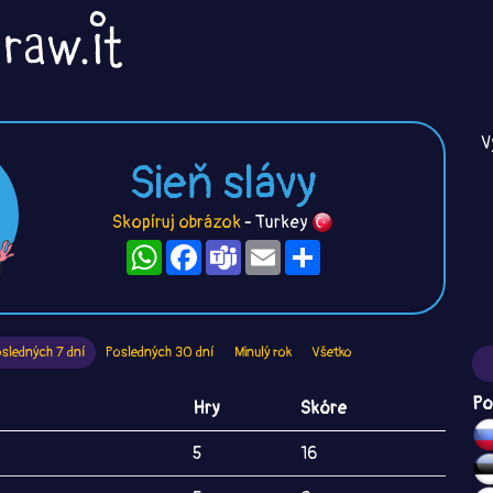
V
Sieň slávy
Skopíruj obrázok
- Turkey
WhatsApp
Facebook
Teams
Email
Zdieľaj
sledných 7 dní
Posledných 30 dní
Minulý rok
Všetko
Po
Hry
Skóre
5
16