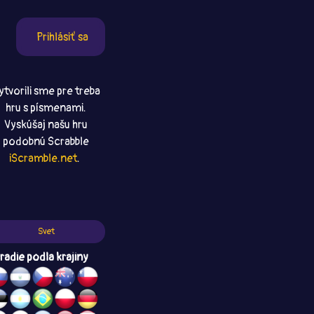
Prihlásiť sa
ytvorili sme pre treba
hru s písmenami.
Vyskúšaj našu hru
podobnú Scrabble
iScramble.net
.
Svet
radie podla krajiny