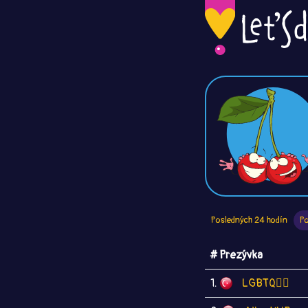
Posledných 24 hodín
Po
# Prezývka
1.
LGBTQ🏳️‍🌈