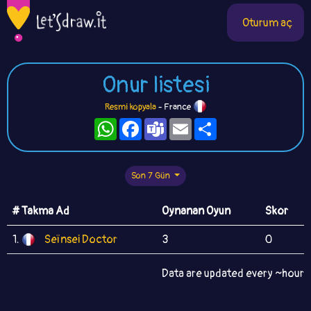
Oturum aç
Onur listesi
Resmi kopyala
- France
WhatsApp
Facebook
Teams
Email
Paylaş
Son 7 Gün
# Takma Ad
Oynanan Oyun
Skor
1.
Seïnsei Doctor
3
0
Data are updated every ~hour