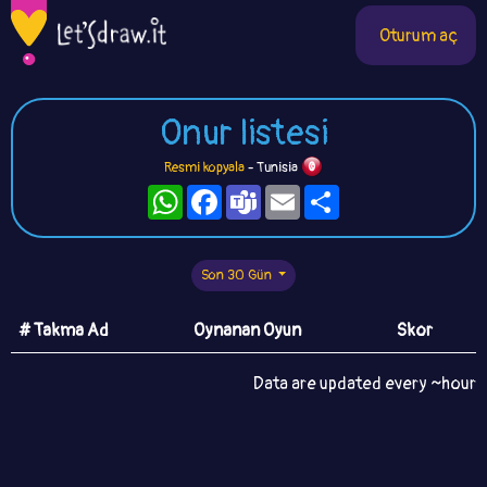
Oturum aç
Onur listesi
Resmi kopyala
- Tunisia
WhatsApp
Facebook
Teams
Email
Paylaş
Son 30 Gün
# Takma Ad
Oynanan Oyun
Skor
Data are updated every ~hour