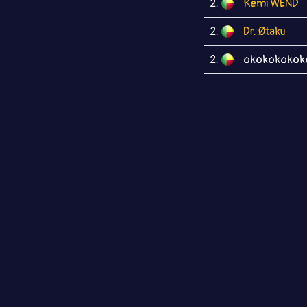
2.
Kemi WEND
2.
Dr. Øtaku
2.
okokokokok