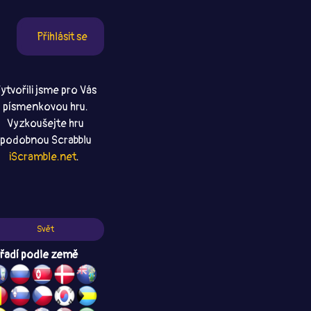
Přihlásit se
ytvořili jsme pro Vás
písmenkovou hru.
Vyzkoušejte hru
podobnou Scrabblu
iScramble.net
.
Svět
řadí podle země