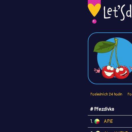
Posledních 24 hodin
Po
# Přezdívka
1.
APiE