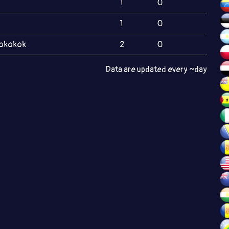
1
0
1
0
okokok
2
0
Data are updated every ~day