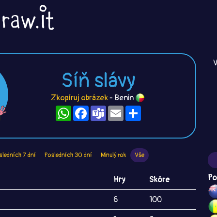
V
Síň slávy
Zkopíruj obrázek
- Benin
WhatsApp
Facebook
Teams
Email
Sdílet
sledních 7 dní
Posledních 30 dní
Minulý rok
Vše
Po
Hry
Skóre
6
100