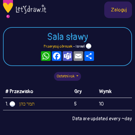
Zaloguj
Sala sławy
Przerysuj obrazek
- Israel
WhatsApp
Facebook
Teams
Email
Podziel
się
Ostatni rok
# Przezwisko
Gry
Wynik
1.
תמר כהן
5
10
Data are updated every ~day