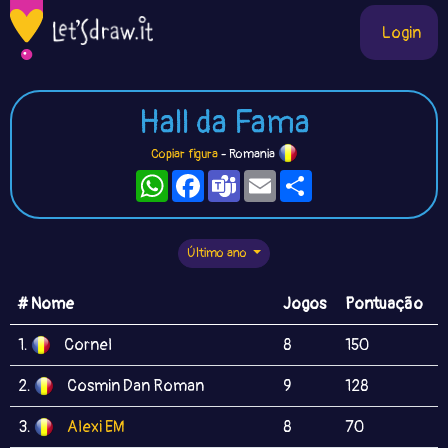
Login
Hall da Fama
Copiar figura
- Romania
WhatsApp
Facebook
Teams
Email
Compartilhe
Último ano
# Nome
Jogos
Pontuação
1.
Cornel
8
150
2.
Cosmin Dan Roman
9
128
3.
Alexi EM
8
70