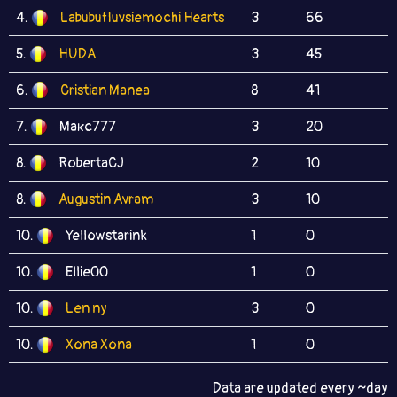
4.
Labubufluvsiemochi Hearts
3
66
5.
HUDA
3
45
6.
Cristian Manea
8
41
7.
Макс777
3
20
8.
RobertaCJ
2
10
8.
Augustin Avram
3
10
10.
Yellowstarink
1
0
10.
Ellie00
1
0
10.
Len ny
3
0
10.
Xona Xona
1
0
Data are updated every ~day