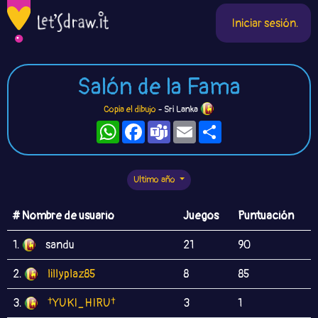
Iniciar sesión.
Salón de la Fama
Copia el dibujo
- Sri Lanka
WhatsApp
Facebook
Teams
Email
Compartir
Ultimo año
# Nombre de usuario
Juegos
Puntuación
1.
sandu
21
90
2.
lillyplaz85
8
85
3.
†YUKI_HIRU†
3
1