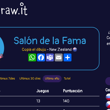
¿
Salón de la Fama
C
e
Copia el dibujo
- New Zealand
WhatsApp
Facebook
Teams
Email
Compartir
ltimos 7dias
Ultimos 30 días
Ultimo año
Total
Ca
o
Juegos
Puntuación
13
140