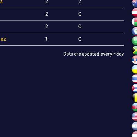
ts
2
2
2
0
2
0
ñez
1
0
Data are updated every ~day