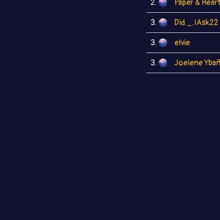
2.
Paper & Hear
3.
Did._.IAsk22
3.
elvie
3.
Joelene Yba