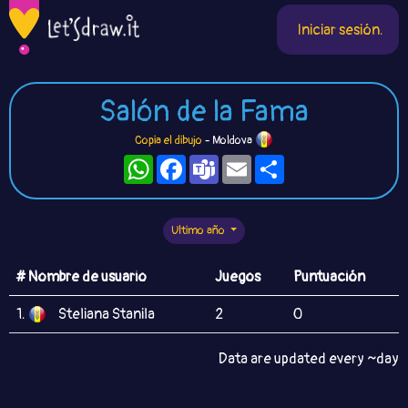
Iniciar sesión.
Salón de la Fama
Copia el dibujo
- Moldova
WhatsApp
Facebook
Teams
Email
Compartir
Ultimo año
# Nombre de usuario
Juegos
Puntuación
1.
Steliana Stanila
2
0
Data are updated every ~day