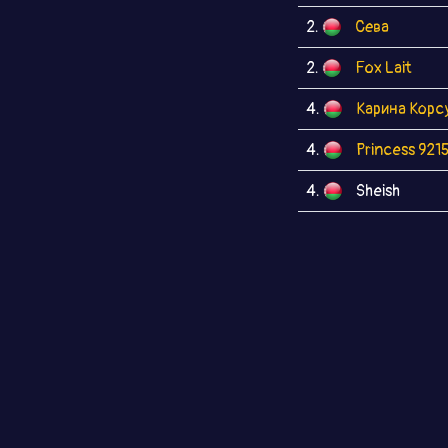
2.
Сева
2.
Fox Lait
4.
Карина Корс
4.
Princess 921
4.
Sheish