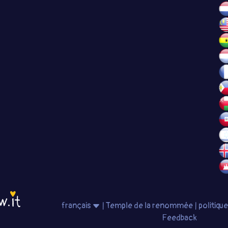
français
|
Temple de la renommée
|
politiqu
Feedback