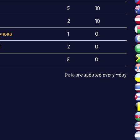
5
10
2
10
унова
1
0
5
2
0
5
0
Data are updated every ~day