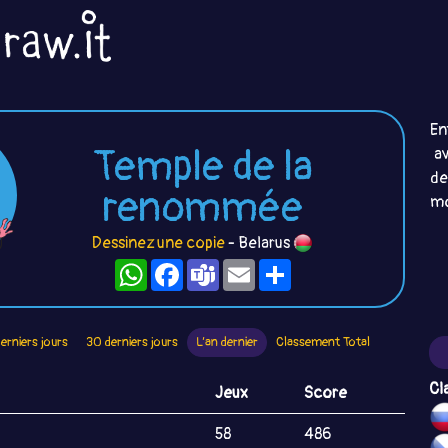
En
Temple de la
av
d
renommée
mo
Dessinez une copie
- Belarus
WhatsApp
Facebook
Teams
Email
Partager
derniers jours
30 derniers jours
L’an dernier
Classement Total
Cl
Jeux
Score
58
486