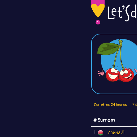
Dernières 24 heures
7 
# Surnom
1.
Ирина Л