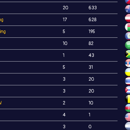
20
633
ng
17
628
ing
5
195
10
82
1
43
5
31
3
20
3
20
V
2
10
4
1
3
0