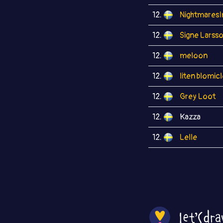
12.
NightmaresI
12.
Signe Larss
12.
meloon
12.
liten blomic
12.
Grey Loot
12.
Kazza
12.
Lelle