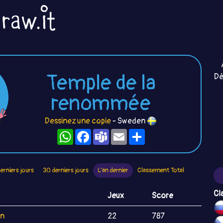
Temple de la
Dé
renommée
Dessinez une copie
- Sweden
WhatsApp
Facebook
Teams
Email
Partager
derniers jours
30 derniers jours
L’an dernier
Classement Total
Cl
Jeux
Score
on
22
787