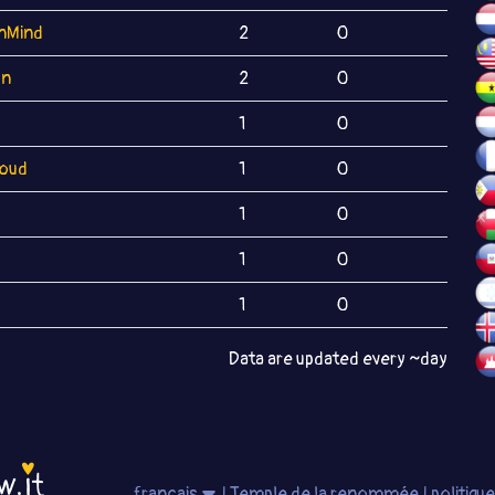
nMind
2
0
on
2
0
1
0
loud
1
0
1
0
1
0
1
0
Data are updated every ~day
français
|
Temple de la renommée
|
politiqu