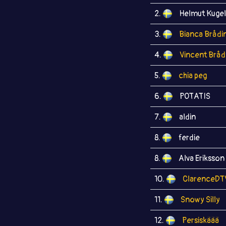
2.
Helmut Kugel
3.
Bianca Brådi
4.
Vincent Bråd
5.
chia peg
6.
POTATIS
7.
aldin
8.
ferdie
8.
Alva Eriksson
10.
ClarenceDT
11.
Snowy Silly
12.
Persiskäää