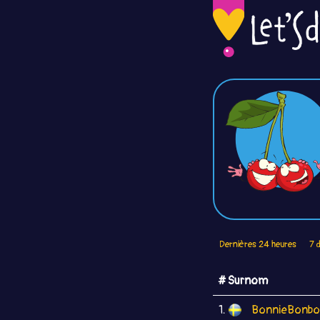
Dernières 24 heures
7 
# Surnom
1.
BonnieBonb