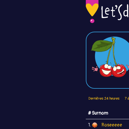
Dernières 24 heures
7 
# Surnom
1.
Roseeeee