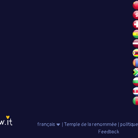
français
|
Temple de la renommée
|
politiqu
Feedback