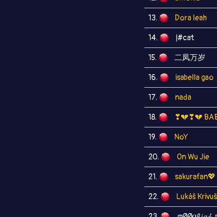
13.
Dora leah
14.
|#cat
15.
二凤万岁
16.
isabella gao
17.
nada
18.
❣💔❣💔 BA
19.
NoY
20.
On Wu Jie
21.
sakurafan💖
22.
Lukáš Krivuš
23.
ᘻØØበℓ𝘪𝓰