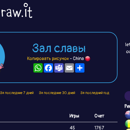
Зал славы
le
o
Копировать рисунок
- China
WhatsApp
Facebook
Teams
Email
Ресурс
За последние 7 дней
За последние 30 дней
За последний год
Ре
Игры
Счет
45
1767