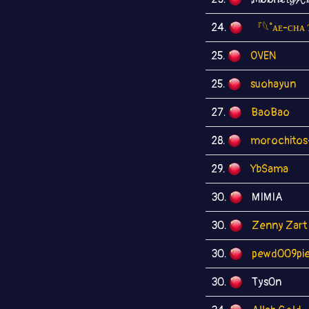
24.
『𓆩˚ᴀᴇ-ᴄʜᴀ 
25.
OVEN
25.
suohayun
27.
BaoBao
28.
morochitos
29.
YbSama
30.
MIMIA
30.
Zenny Zart
30.
pewd009pi
30.
Tys0n