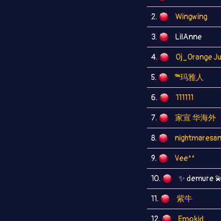
2.
Wingwing
3.
LilAnne
4.
Oj_Orange Ju
5.
™玛雅人
6.
111111
7.
家宣 华海外
8.
nightmaresa
9.
Vee^^
10.
✨ demure 
11.
紫牛
12.
Emokid