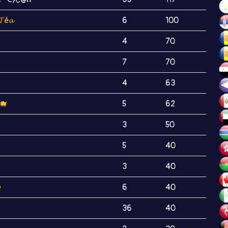
é𝓪
6
100
4
70
7
70
4
63
🐗
5
62
3
50
5
40
3
40
e
6
40
36
40