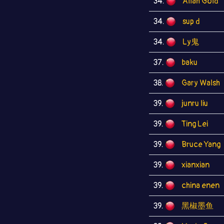
34.
Allah Gold
34.
sup d
34.
Ly鬼
37.
baku
38.
Gary Walsh
39.
junru liu
39.
Ting Lei
39.
Bruce Yang
39.
xianxian
39.
china enen
39.
黑椒墨鱼