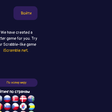
Войти
We have created a
tter game for you. Try
ur Scrabble-like game
iScramble.net
.
По всему миру
йтинг по странам