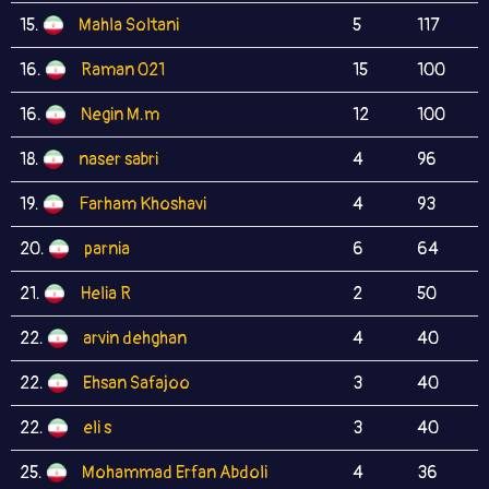
15.
Mahla Soltani
5
117
16.
Raman 021
15
100
16.
Negin M.m
12
100
18.
naser sabri
4
96
19.
Farham Khoshavi
4
93
20.
parnia
6
64
21.
Helia R
2
50
22.
arvin dehghan
4
40
22.
Ehsan Safajoo
3
40
22.
eli s
3
40
25.
Mohammad Erfan Abdoli
4
36