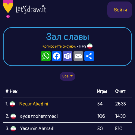
Войти
Зал славы
Копировать рисунок
- Iran
WhatsApp
Facebook
Teams
Email
Ресурс
Все
# Ник
Игры
Счет
1.
Negar Abedini
54
2635
2.
ayda mohammadi
106
1430
3.
Yasamin Ahmadi
50
510