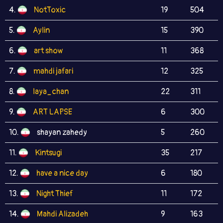
4.
NotToxic
19
504
5.
Aylin
15
390
6.
art show
11
368
7.
mahdi jafari
12
325
8.
laya_chan
22
311
9.
ART LAPSE
6
300
10.
shayan zahedy
5
260
11.
Kintsugi
35
217
12.
have a nice day
6
180
13.
Night Thief
11
172
14.
Mahdi Alizadeh
9
163