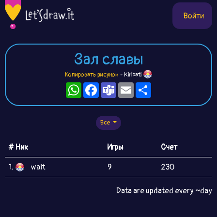
Войти
Зал славы
Копировать рисунок
- Kiribati
WhatsApp
Facebook
Teams
Email
Ресурс
Все
# Ник
Игры
Счет
1.
walt
9
230
Data are updated every ~day