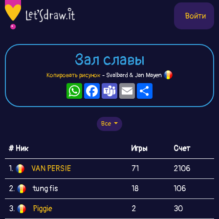
Войти
Зал славы
Копировать рисунок
- Svalbard & Jan Mayen
WhatsApp
Facebook
Teams
Email
Ресурс
Все
# Ник
Игры
Счет
1.
VAN PERSIE
71
2106
2.
tung fis
18
106
3.
Piggie
2
30