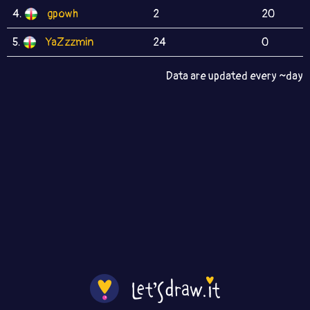
4.
gpowh
2
20
5.
YaZzzmin
24
0
Data are updated every ~day