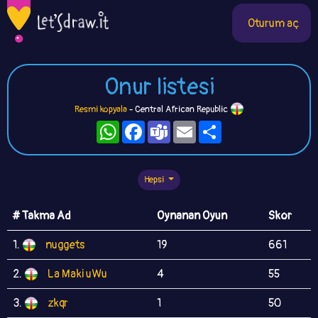
Oturum aç
Onur listesi
Resmi kopyala
- Central African Republic
WhatsApp
Facebook
Teams
Email
Paylaş
Hepsi
# Takma Ad
Oynanan Oyun
Skor
1.
nuggets
19
661
2.
La Maki uWu
4
55
3.
zkqr
1
50